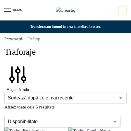
MENIU
0
Transformam lemnul in arta in atelierul nostru.
Prima pagină
Traforaje
/
Traforaje
Afișați filtrele
Afișez toate cele 5 rezultate