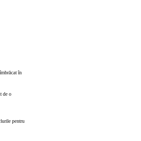
 îmbrăcat în
t de o
clurile pentru