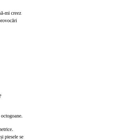
să-mi creez
provocări
?
: octogoane.
etrice.
și piesele se