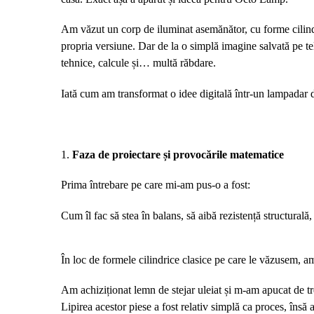
Am văzut un corp de iluminat asemănător, cu forme cilindri
propria versiune. Dar de la o simplă imagine salvată pe te
tehnice, calcule și… multă răbdare.
Iată cum am transformat o idee digitală într-un lampadar 
1.
Faza de proiecta
re și provocările matematice
Prima întrebare pe care mi-am pus-o a fost:
Cum îl fac să stea în balans, să aibă rezistență structural
În loc de formele cilindrice clasice pe care le văzusem,
Am achiziționat lemn de stejar uleiat și m-am apucat de tr
Lipirea acestor piese a fost relativ simplă ca proces,
însă 