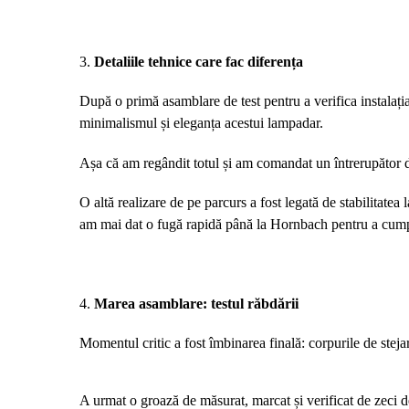
3.
Detaliile tehnice care fac diferența
După o primă asamblare de test pentru a verifica instalația 
minimalismul și eleganța acestui lampadar.
Așa că am regândit totul și am comandat un întrerupător 
O altă realizare de pe parcurs a fost legată de stabilitatea
am mai dat o fugă rapidă până la Hornbach pentru a cumpă
4.
Marea asamblare: testul răbdării
Momentul critic a fost îmbinarea finală: corpurile de stejar,
A urmat o groază de măsurat, marcat și verificat de zeci de