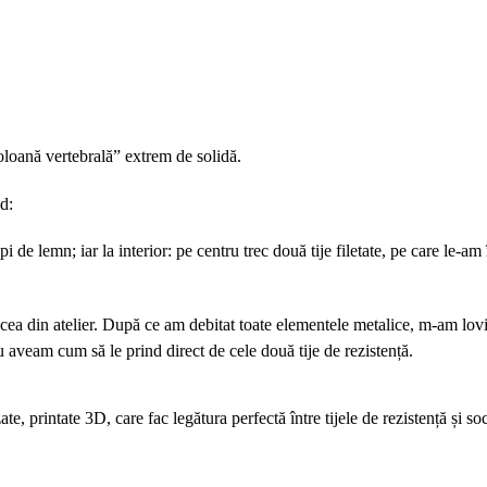
oloană vertebrală” extrem de solidă.
d:
pi de lemn; iar l
a interior: pe centru trec două tije filetate, pe care le-am
cea din atelier. După ce am debitat toate elementele metalice, m-am lovi
u aveam cum să le prind direct de cele două tije de rezistență.
e, printate 3D, care fac legătura perfectă între tijele de rezistență și so