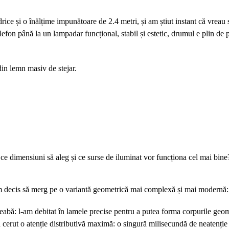
ce și o înălțime impunătoare de 2.4 metri, și am știut instant că vreau 
lefon până la un lampadar funcțional, stabil și estetic, drumul e plin de 
din lemn masiv de stejar.
ă, ce dimensiuni să aleg și ce surse de iluminat vor funcționa cel mai bine
 am decis să merg pe o variantă geometrică mai complexă și mai modernă
eabă: l-am debitat în lamele precise pentru a putea forma corpurile geom
a cerut o atenție distributivă maximă: o singură milisecundă de neatenție 