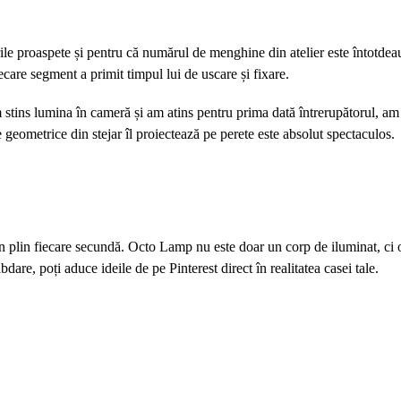
rile proaspete și pentru că numărul de menghine din atelier este întotdeau
ecare segment a primit timpul lui de uscare și fixare.
stins lumina în cameră și am atins pentru prima dată întrerupătorul, am ș
geometrice din stejar îl proiectează pe perete este absolut spectaculos.
in plin fiecare secundă. Octo Lamp nu este doar un corp de iluminat, ci 
dare, poți aduce ideile de pe Pinterest direct în realitatea casei tale.