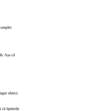
 complet
idă. Așa că
ingur obiect.
că lipiturile