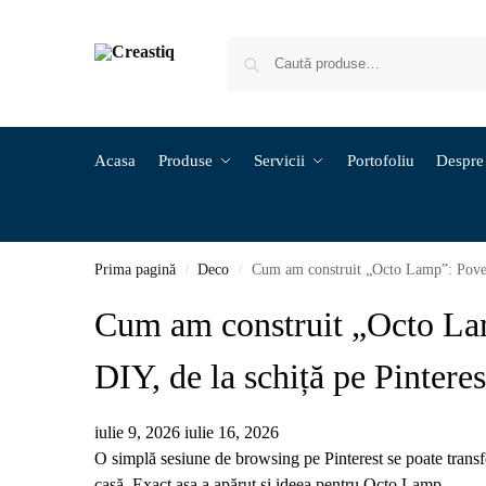
Acasa
Produse
Servicii
Portofoliu
Despre
Prima pagină
Deco
Cum am construit „Octo Lamp”: Poveste
/
/
Cum am construit „Octo La
DIY, de la schiță pe Pinterest
iulie 9, 2026
iulie 16, 2026
O simplă sesiune de browsing pe Pinterest se poate trans
casă. Exact așa a apărut și ideea pentru Octo Lamp.