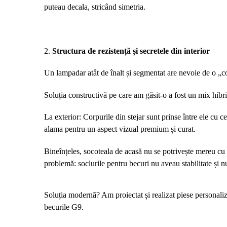
puteau decala, stricând simetria.
2.
Structura de rezistență și secretele din interior
Un lampadar atât de înalt și segmentat are nevoie de o „c
Soluția constructivă pe care am găsit-o a fost un mix hibri
La exterior: Corpurile din stejar sunt prinse între ele cu ce
alama pentru un aspect vizual premium și curat.
Bineînțeles, socoteala de acasă nu se potrivește mereu cu 
problemă: soclurile pentru becuri nu aveau stabilitate și n
Soluția modernă? Am proiectat și realizat piese personalizat
becurile G9.