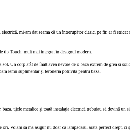
electrică, mi-am dat seama că un întrerupător clasic, pe fir, ar fi stricat
de tip Touch, mult mai integrat în designul modern.
 la sol. Un corp atât de înalt avea nevoie de o bază extrem de grea și sol
ra lemn suplimentar și feroneria potrivită pentru bază.
 baza, tijele metalice și toată instalația electrică trebuiau să devină un s
 ori. Voiam să mă asigur nu doar că lampadarul arată perfect drept, ci și 