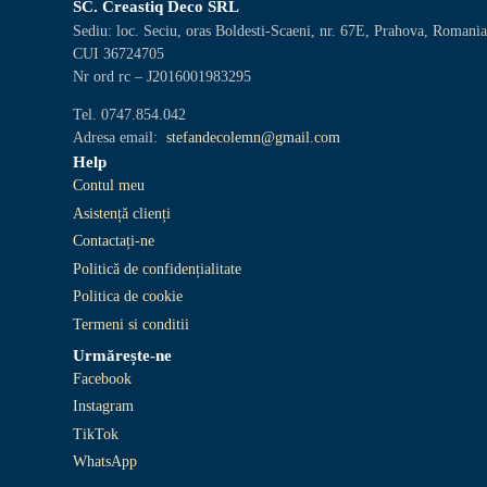
SC. Creastiq Deco SRL
Sediu: loc. Seciu, oras Boldesti-Scaeni, nr. 67E, Prahova, Romani
CUI 36724705
Nr ord rc – J2016001983295
Tel. 0747.854.042
Adresa email:
stefandecolemn@gmail.com
Help
Contul meu
Asistență clienți
Contactați-ne
Politică de confidențialitate
Politica de cookie
Termeni si conditii
Urmărește-ne
Facebook
Instagram
TikTok
WhatsApp