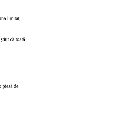
na limitat,
tiut că toată
o piesă de