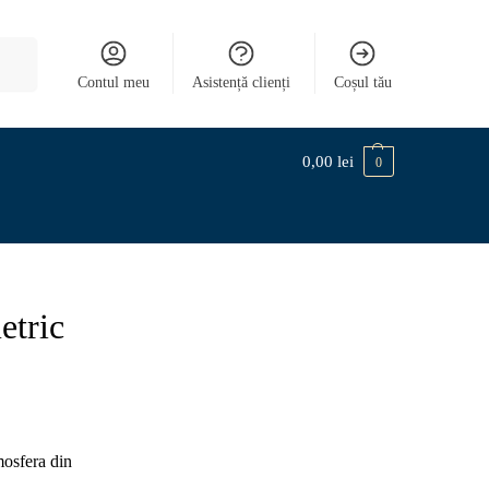
Caută
Contul meu
Asistență clienți
Coșul tău
0,00
lei
0
etric
mosfera din