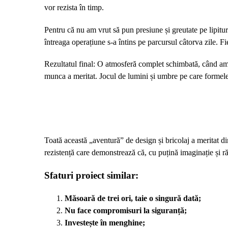
vor rezista în timp.
Pentru că nu am vrut să pun presiune și greutate pe lipitu
întreaga operațiune s-a întins pe parcursul câtorva zile. Fi
Rezultatul final: O atmosferă complet schimbată,
când am 
munca a meritat. Jocul de lumini și umbre pe care formele 
Toată această „aventură” de design și bricolaj a meritat d
rezistență care demonstrează că, cu puțină imaginație și răb
Sfaturi proiect similar:
Măsoară de trei ori, taie o singură dată;
Nu face compromisuri la siguranță;
Investește în menghine;